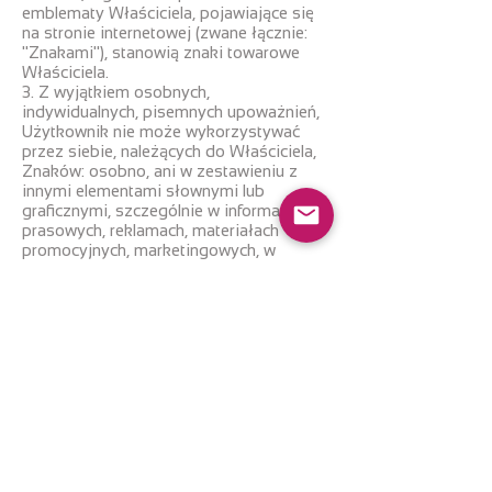
emblematy Właściciela, pojawiające się
na stronie internetowej (zwane łącznie:
"Znakami"), stanowią znaki towarowe
Właściciela.
3. Z wyjątkiem osobnych,
indywidualnych, pisemnych upoważnień,
Użytkownik nie może wykorzystywać
przez siebie, należących do Właściciela,
Znaków: osobno, ani w zestawieniu z
innymi elementami słownymi lub
graficznymi, szczególnie w informacjach
prasowych, reklamach, materiałach
promocyjnych, marketingowych, w
mediach, w materiałach pisemnych lub
ustnych, w formie elektronicznej, w
formie wizualnej ani w żadnej innej
formie.
XIV. OCHRONA DANYCH
UŻYTKOWNIKA
Właściciel szanuje w pełni prywatność
Użytkowników. Szczegółowe informacje
na temat sposobu gromadzenia i
przetwarzania danych osobowych