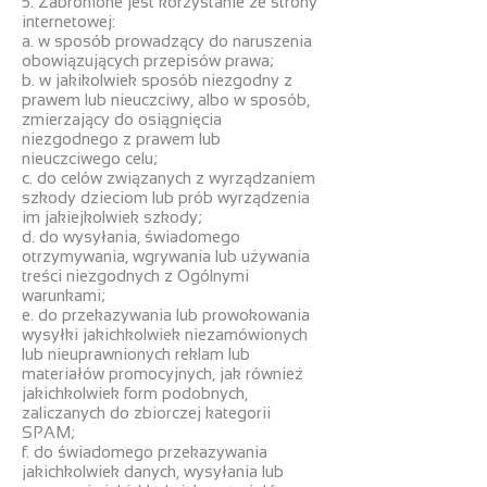
5. Zabronione jest korzystanie ze strony
internetowej:
a. w sposób prowadzący do naruszenia
obowiązujących przepisów prawa;
b. w jakikolwiek sposób niezgodny z
prawem lub nieuczciwy, albo w sposób,
zmierzający do osiągnięcia
niezgodnego z prawem lub
nieuczciwego celu;
c. do celów związanych z wyrządzaniem
szkody dzieciom lub prób wyrządzenia
im jakiejkolwiek szkody;
d. do wysyłania, świadomego
otrzymywania, wgrywania lub używania
treści niezgodnych z Ogólnymi
warunkami;
e. do przekazywania lub prowokowania
wysyłki jakichkolwiek niezamówionych
lub nieuprawnionych reklam lub
materiałów promocyjnych, jak również
jakichkolwiek form podobnych,
zaliczanych do zbiorczej kategorii
SPAM;
f. do świadomego przekazywania
jakichkolwiek danych, wysyłania lub