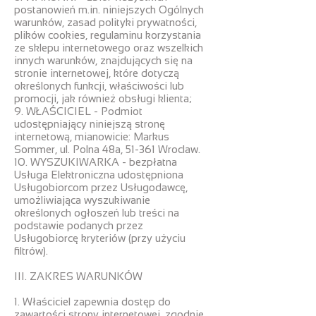
postanowień m.in. niniejszych Ogólnych
warunków, zasad polityki prywatności,
plików cookies, regulaminu korzystania
ze sklepu internetowego oraz wszelkich
innych warunków, znajdujących się na
stronie internetowej, które dotyczą
określonych funkcji, właściwości lub
promocji, jak również obsługi klienta;
9. WŁAŚCICIEL - Podmiot
udostępniający niniejszą stronę
internetową, mianowicie: Markus
Sommer, ul. Polna 48a, 51-361 Wroclaw.
10. WYSZUKIWARKA - bezpłatna
Usługa Elektroniczna udostępniona
Usługobiorcom przez Usługodawcę,
umożliwiająca wyszukiwanie
określonych ogłoszeń lub treści na
podstawie podanych przez
Usługobiorcę kryteriów (przy użyciu
filtrów).
III. ZAKRES WARUNKÓW
1. Właściciel zapewnia dostęp do
zawartości strony internetowej, zgodnie